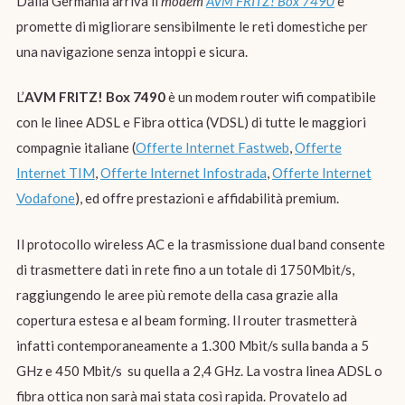
Dalla Germania arriva il
modem
AVM FRITZ! Box 7490
e
promette di migliorare sensibilmente le reti domestiche per
una navigazione senza intoppi e sicura.
L’
AVM FRITZ! Box 7490
è un modem router wifi compatibile
con le linee ADSL e Fibra ottica (VDSL) di tutte le maggiori
compagnie italiane (
Offerte Internet Fastweb
,
Offerte
Internet TIM
,
Offerte Internet Infostrada
,
Offerte Internet
Vodafone
), ed offre prestazioni e affidabilità premium.
Il protocollo wireless AC e la trasmissione dual band consente
di trasmettere dati in rete fino a un totale di 1750Mbit/s,
raggiungendo le aree più remote della casa grazie alla
copertura estesa e al beam forming. Il router trasmetterà
infatti contemporaneamente a 1.300 Mbit/s sulla banda a 5
GHz e 450 Mbit/s su quella a 2,4 GHz. La vostra linea ADSL o
fibra ottica non sarà mai stata così rapida. Provatelo ad