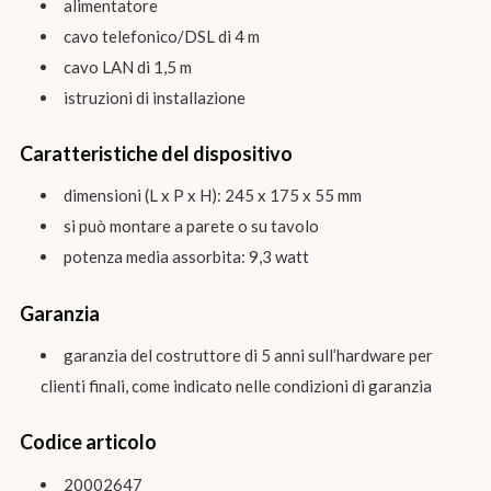
alimentatore
cavo telefonico/DSL di 4 m
cavo LAN di 1,5 m
istruzioni di installazione
Caratteristiche del dispositivo
dimensioni (L x P x H): 245 x 175 x 55 mm
si può montare a parete o su tavolo
potenza media assorbita: 9,3 watt
Garanzia
garanzia del costruttore di 5 anni sull’hardware per
clienti finali, come indicato nelle condizioni di garanzia
Codice articolo
20002647