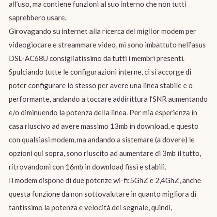
all’uso, ma contiene funzioni al suo interno che non tutti
saprebbero usare.
Girovagando su internet alla ricerca del miglior modem per
videogiocare e streammare video, mi sono imbattuto nell’asus
DSL-AC68U consigliatissimo da tutti i membri presenti.
Spulciando tutte le configurazioni interne, ci si accorge di
poter configurare lo stesso per avere una linea stabile e o
performante, andando a toccare addirittura l’SNR aumentando
e/o diminuendo la potenza della linea. Per mia esperienza in
casa riuscivo ad avere massimo 13mb in download, e questo
con qualsiasi modem, ma andando a sistemare (a dovere) le
opzioni qui sopra, sono riuscito ad aumentare di 3mb il tutto,
ritrovandomi con 16mb in download fissi e stabili.
Il modem dispone di due potenze wi-fi:5GhZ e 2,4GhZ, anche
questa funzione da non sottovalutare in quanto migliora di
tantissimo la potenza e velocità del segnale, quindi,