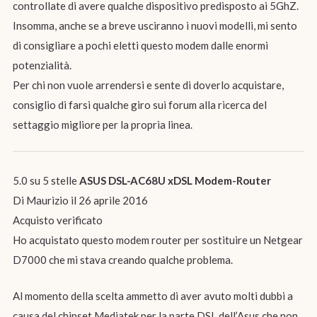
controllate di avere qualche dispositivo predisposto ai 5GhZ.
Insomma, anche se a breve usciranno i nuovi modelli, mi sento
di consigliare a pochi eletti questo modem dalle enormi
potenzialità.
Per chi non vuole arrendersi e sente di doverlo acquistare,
consiglio di farsi qualche giro sui forum alla ricerca del
settaggio migliore per la propria linea.
5.0 su 5 stelle
ASUS DSL-AC68U xDSL Modem-Router
Di Maurizio il 26 aprile 2016
Acquisto verificato
Ho acquistato questo modem router per sostituire un Netgear
D7000 che mi stava creando qualche problema.
Al momento della scelta ammetto di aver avuto molti dubbi a
causa del chipset Mediatek per la parte DSL dell’Asus che non