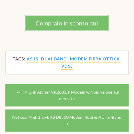
Compralo in sconto qui
TAGS:
ASUS
,
DUAL BAND
,
MODEM FIBRA OTTICA
,
VDSL
Navigazione
articoli
TP-Link Archer VR2600. Il Modem wifi più veloce sul
mercato
Netgear Nighthawk X8 D8500 Modem Router AC Tri-Band